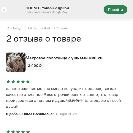
GODNO - товары с душой
×
Перейти
Free - Бесплатно в Google Play
Назад
Little Elizabeth
/
Отзывы
2
отзыва
о товаре
Махровое полотенце с ушками мишки
2 490 ₽
данное изделие можно смело покупать в подарок, так как
качество отменное!!! все строчки ровные, видно, что товар
производится с теплом и душой🙏💫💫✨ Благодарю от всей
души!!!
Щербань Ольга Васильевна
6 января 2025