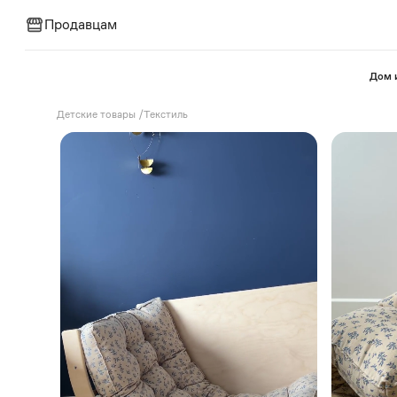
Продавцам
⁠Дом 
⁠Детские товары
/
Текстиль