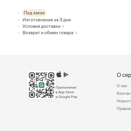
Под заказ
Изготовление за
3
дня
Условия доставки
Возврат и обмен товара
О се
О нас
Приложение
в App Store
Контак
и Google Play
Новост
Правов