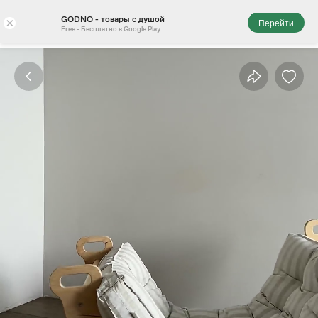
GODNO - товары с душой
×
Перейти
Free - Бесплатно в Google Play