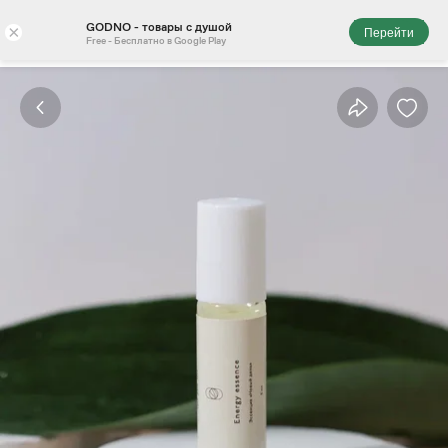
GODNO - товары с душой
×
Перейти
Free - Бесплатно в Google Play