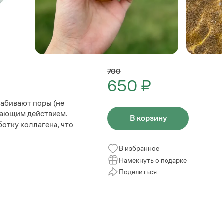
700
650 ₽
забивают поры (не
вающим действием.
В корзину
отку коллагена, что
В избранное
Намекнуть о подарке
Поделиться