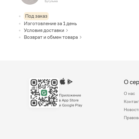
Бугульма
Под заказ
Изготовление за
1
день
Условия доставки
Возврат и обмен товара
О се
О нас
Приложение
в App Store
Контак
и Google Play
Новост
Правов