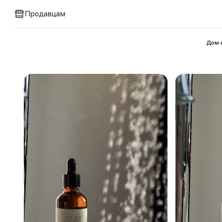
Продавцам
⁠Дом 