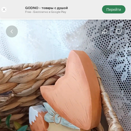
GODNO - товары с душой
×
Перейти
Free - Бесплатно в Google Play