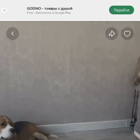
GODNO - товары с душой
×
Перейти
Free - Бесплатно в Google Play