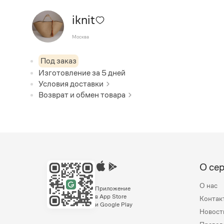
iknit
Москва
Под заказ
Изготовление за
5
дней
Условия доставки
Возврат и обмен товара
О се
О нас
Приложение
в App Store
Контак
и Google Play
Новост