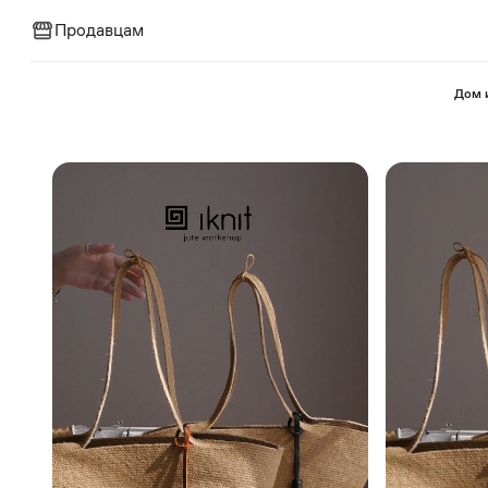
Продавцам
⁠Дом 