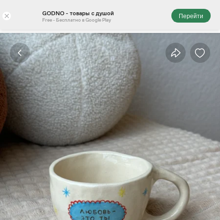
GODNO - товары с душой
×
Перейти
Free - Бесплатно в Google Play