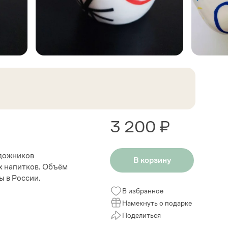
3 200 ₽
удожников
В корзину
х напитков. Объём
ы в России.
В избранное
Намекнуть о подарке
Поделиться