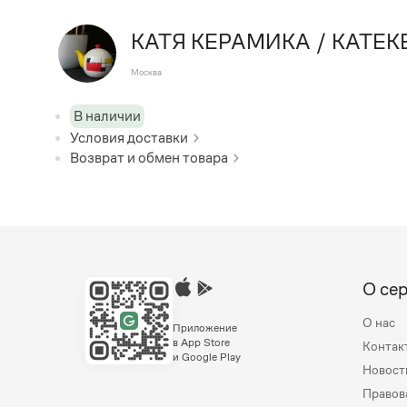
КАТЯ КЕРАМИКА / KATEK
Москва
В наличии
Условия доставки
Возврат и обмен товара
О се
О нас
Приложение
в App Store
Контак
и Google Play
Новост
Правов