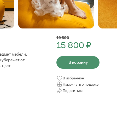
19 500
15 800 ₽
едмет мебели,
й убережет от
В корзину
 цвет.
В избранное
Намекнуть о подарке
Поделиться