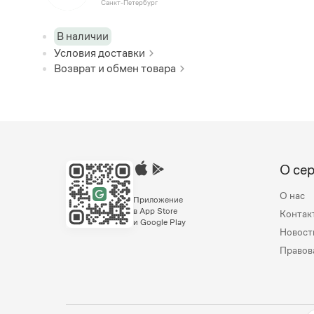
Санкт-Петербург
В наличии
Условия доставки
Возврат и обмен товара
О се
О нас
Приложение
в App Store
Контак
и Google Play
Новост
Правов