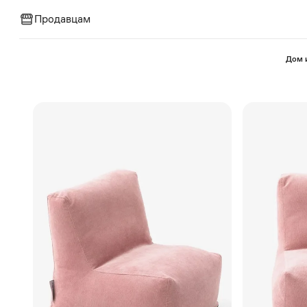
Продавцам
⁠Дом 