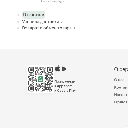
Санкт-Петербург
В наличии
Условия доставки
Возврат и обмен товара
О се
О нас
Приложение
в App Store
Контак
и Google Play
Новост
Правов