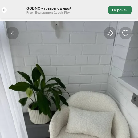
GODNO - товары с душой
×
Перейти
Free - Бесплатно в Google Play