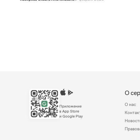
О се
О нас
Приложение
в App Store
Контак
и Google Play
Новост
Правов