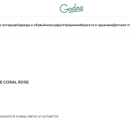
и интерьер
Одежда и обувь
Аксессуары
Украшения
Красота и здоровье
⁠Детские 
t 06 CORAL ROSE
носится очень легко и остается