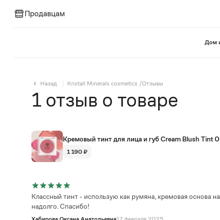
Продавцам
⁠Дом 
Назад
Kristall Minerals cosmetics
/
Отзывы
1
отзыв
о товаре
Кремовый тинт для лица и губ Cream Blush Tin
1 190 ₽
Классный тинт - использую как румяна, кремовая основа на
надолго. Спасибо!
Хабирова Оксана Анатольевна
17 февраля 2025