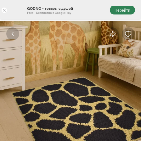
GODNO - товары с душой
×
Перейти
Free - Бесплатно в Google Play