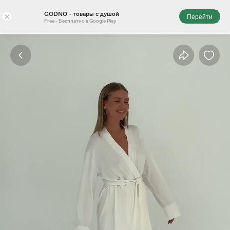
GODNO - товары с душой
×
Перейти
Free - Бесплатно в Google Play