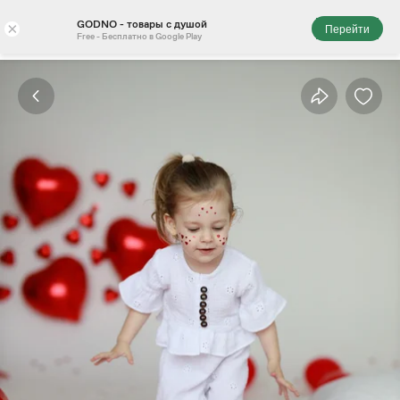
GODNO - товары с душой
×
Перейти
Free - Бесплатно в Google Play