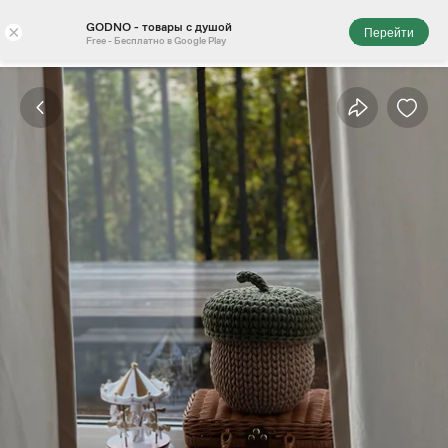
GODNO - товары с душой
×
Перейти
Free - Бесплатно в Google Play