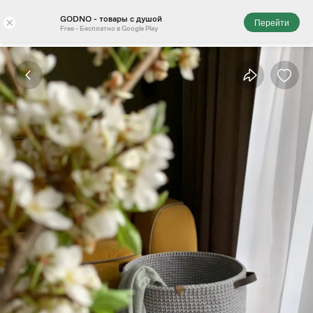
GODNO - товары с душой
×
Перейти
Free - Бесплатно в Google Play