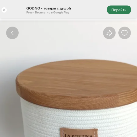
GODNO - товары с душой
×
Перейти
Free - Бесплатно в Google Play