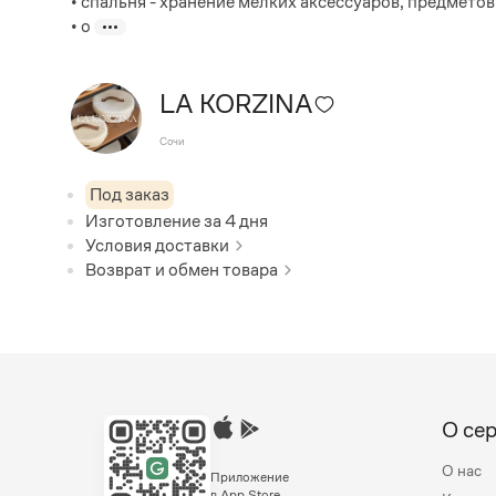
• спальня - хранение мелких аксессуаров, предмето
• о
LA KORZINA
Сочи
Под заказ
Изготовление за
4
дня
Условия доставки
Возврат и обмен товара
О се
О нас
Приложение
в App Store