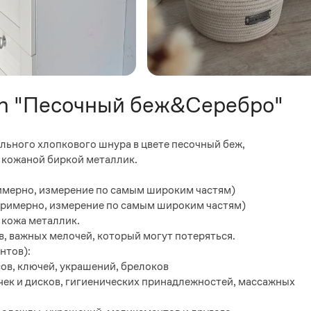
tion "Песочный беж&Серебро"
льного хлопкового шнура в цвете песочный беж,
 кожаной биркой металлик.
примерно, измерение по самым широким частям)
ы примерно, измерение по самым широким частям)
 кожа металлик.
, важных мелочей, который могут потеряться.
нтов):
асов, ключей, украшений, брелоков
очек и дисков, гигиенических принадлежностей, массажных