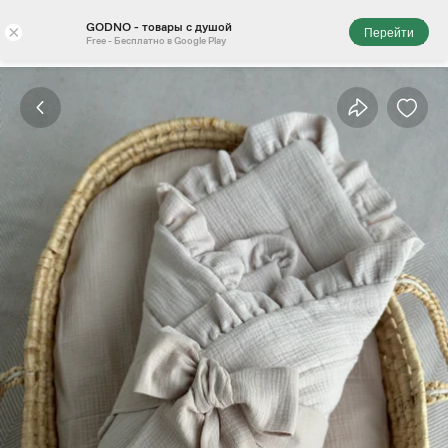
GODNO - товары с душой
×
Перейти
Free - Бесплатно в Google Play