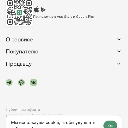
Приложение в App Store и Google Play
О сервисе
Покупателю
Продавцу
Публичная оферта
Политика конфиденциальности
Мы используем cookie, чтобы улучшать
Ок
©
2024-2026
godno.com
Разработка сайта —
dev.family