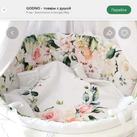
GODNO - товары с душой
×
Перейти
Free - Бесплатно в Google Play