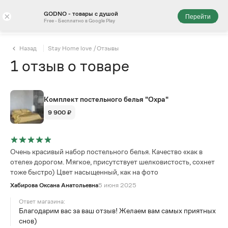
GODNO - товары с душой
×
Перейти
Free - Бесплатно в Google Play
Назад
Stay Home love
/
Отзывы
1
отзыв
о товаре
Комплект постельного белья "Охра"
9 900 ₽
Очень красивый набор постельного белья. Качество «как в
отеле» дорогом. Мягкое, присутствует шелковистость, сохнет
тоже быстро) Цвет насыщенный, как на фото
Хабирова Оксана Анатольевна
5 июня 2025
Ответ магазина:
Благодарим вас за ваш отзыв! Желаем вам самых приятных
снов)