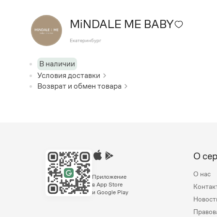
MiNDALE ME BABY
Екатеринбург
В наличии
Условия доставки
Возврат и обмен товара
О се
О нас
Приложение
в App Store
Контак
и Google Play
Новост
Правов