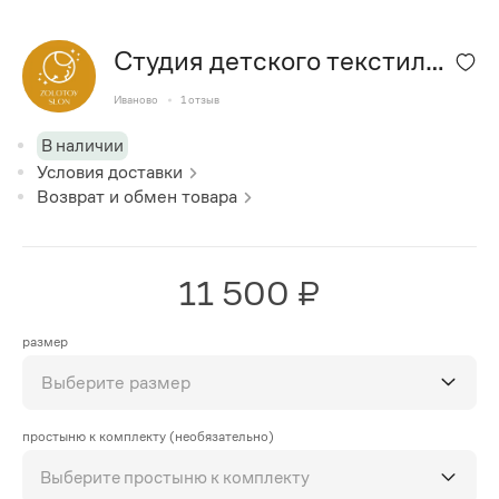
Студия детского текстиля
"Золотой Слон"
Иваново
1
отзыв
В наличии
Условия доставки
Возврат и обмен товара
11 500 ₽
размер
Выберите размер
простыню к комплекту (необязательно)
Выберите простыню к комплекту