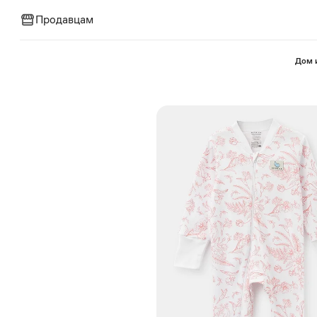
Продавцам
⁠Дом 