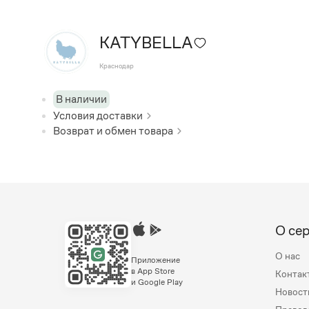
KATYBELLA
Краснодар
В наличии
Условия доставки
Возврат и обмен товара
О се
О нас
Приложение
в App Store
Контак
и Google Play
Новост