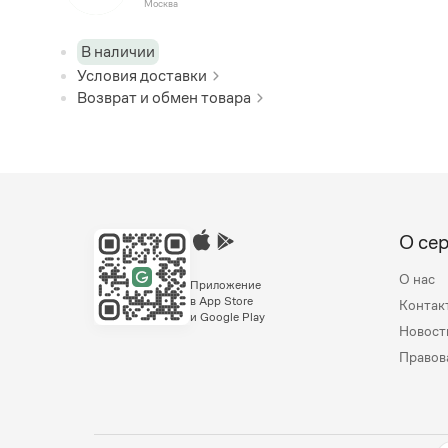
Москва
В наличии
Условия доставки
Возврат и обмен товара
О се
О нас
Приложение
в App Store
Контак
и Google Play
Новост
Правов