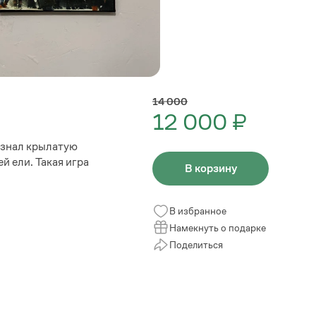
14 000
12 000 ₽
й знал крылатую
й ели. Такая игра
В корзину
В избранное
Намекнуть о подарке
Поделиться