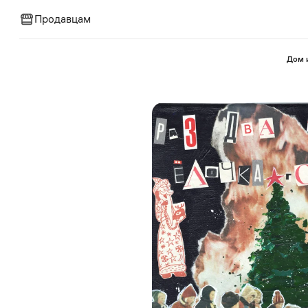
Продавцам
⁠Дом 