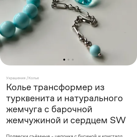
Украшения
/
Колье
Колье трансформер из
турквенита и натурального
жемчуга с барочной
жемчужиной и сердцем SW
Подвески съёмные - цепочка с бусиной и кристалл