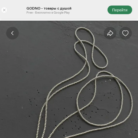
GODNO - товары с душой
×
Перейти
Free - Бесплатно в Google Play