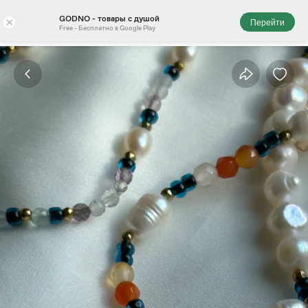
GODNO - товары с душой
×
Перейти
Free - Бесплатно в Google Play