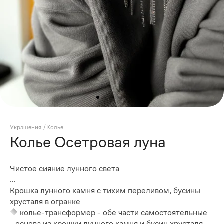
Украшения
/
Колье
Колье Осетровая луна
Чистое сияние лунного света
…
Крошка лунного камня с тихим переливом, бусины
хрусталя в огранке
🔶 колье-трансформер - обе части самостоятельные
- основа из крошки лунного камня и бусин хрусталя