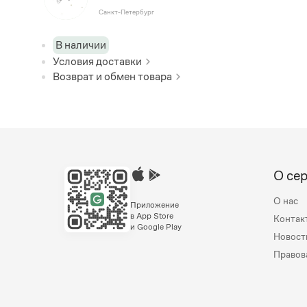
Санкт-Петербург
В наличии
Условия доставки
Возврат и обмен товара
О се
О нас
Приложение
в App Store
Контак
и Google Play
Новост
Правов