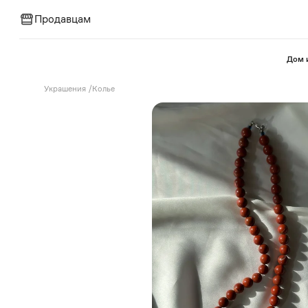
Продавцам
⁠Дом 
Украшения
/
Колье