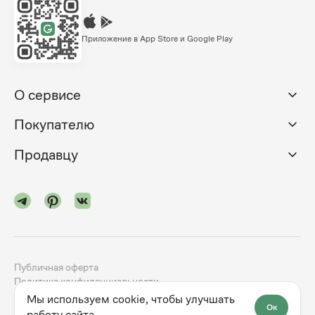
Приложение в App Store и Google Play
О сервисе
Покупателю
Продавцу
Публичная оферта
Политика конфиденциальности
Мы используем cookie, чтобы улучшать
Ок
©
2024-2026
godno.com
Разработка сайта —
dev.family
работу сайта.