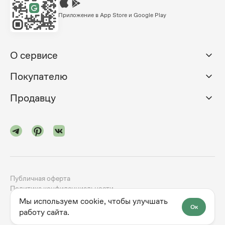
Приложение в App Store и Google Play
О сервисе
Покупателю
Продавцу
Публичная оферта
Политика конфиденциальности
Мы используем cookie, чтобы улучшать
Ок
©
2024-2026
godno.com
Разработка сайта —
dev.family
работу сайта.