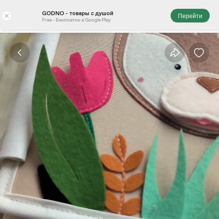
GODNO - товары с душой
×
Перейти
Free - Бесплатно в Google Play