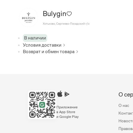
Bulygin
Хотьково, Сергиево-Посадский г/о
В наличии
Условия доставки
Возврат и обмен товара
О се
О нас
Приложение
в App Store
Контак
и Google Play
Новост
Правов