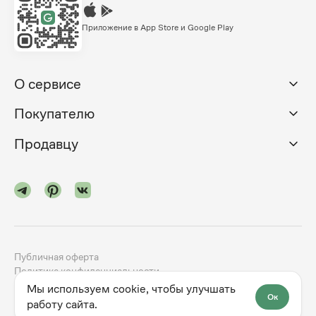
Приложение в App Store и Google Play
О сервисе
Покупателю
Продавцу
Публичная оферта
Политика конфиденциальности
Мы используем cookie, чтобы улучшать
Ок
©
2024-2026
godno.com
Разработка сайта —
dev.family
работу сайта.