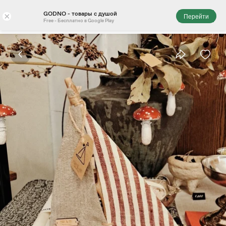
GODNO - товары с душой
×
Перейти
Free - Бесплатно в Google Play