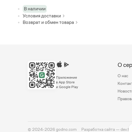
В наличии
Условия доставки
Возврат и обмен товара
О се
О нас
Приложение
в App Store
Контак
и Google Play
Новост
Правов
©
2024-2026
godno.com
Разработка сайта —
dev.fa