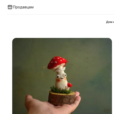
Продавцам
⁠Дом 