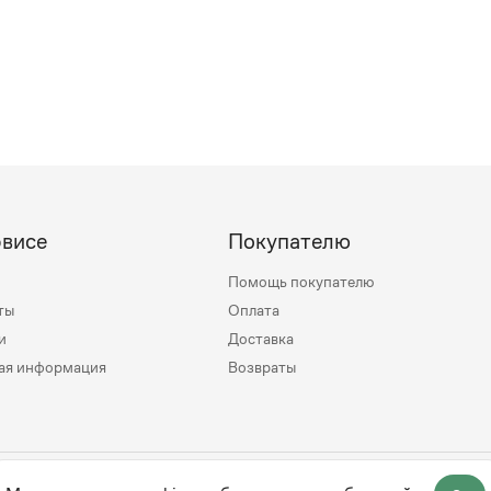
рвисе
Покупателю
Помощь покупателю
ты
Оплата
и
Доставка
ая информация
Возвраты
mily