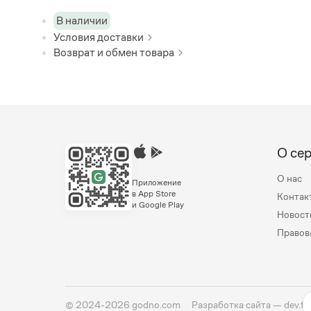
В наличии
Условия доставки
Возврат и обмен товара
О се
О нас
Приложение
в App Store
Контак
и Google Play
Новост
Правов
©
2024-2026
godno.com
Разработка сайта —
dev.fa