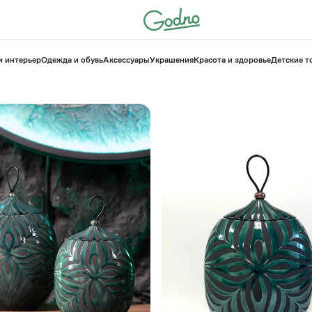
и интерьер
Одежда и обувь
Аксессуары
Украшения
Красота и здоровье
⁠Детские 