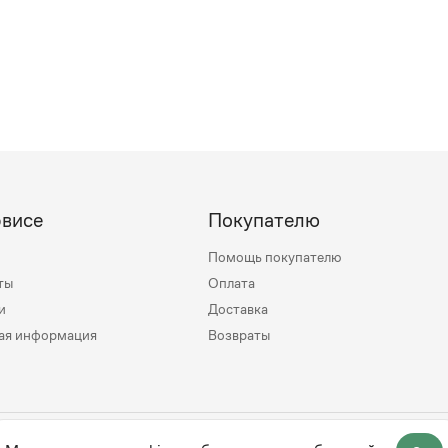
рвисе
Покупателю
Помощь покупателю
ты
Оплата
и
Доставка
ая информация
Возвраты
mily