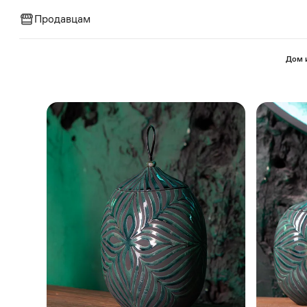
Продавцам
⁠Дом 