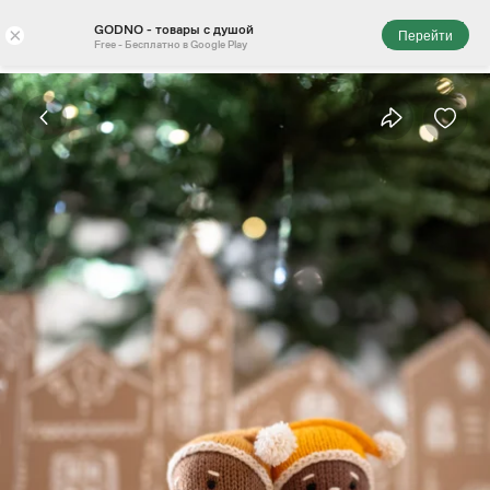
GODNO - товары с душой
×
Перейти
Free - Бесплатно в Google Play