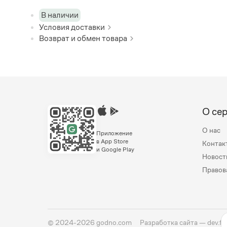
В наличии
Условия доставки
Возврат и обмен товара
О се
О нас
Приложение
в App Store
Контак
и Google Play
Новост
Правов
©
2024-2026
godno.com
Разработка сайта —
dev.fa