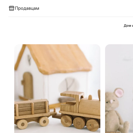
Продавцам
⁠Дом 