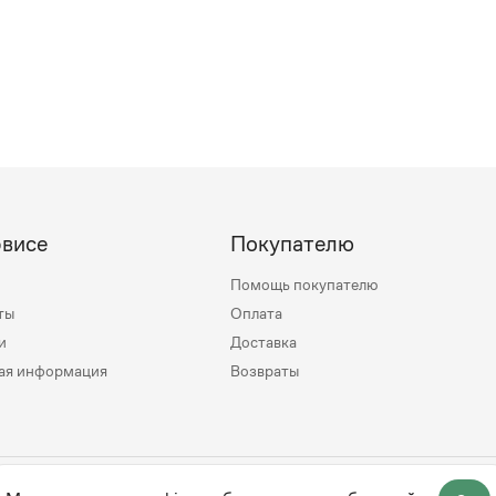
рвисе
Покупателю
Помощь покупателю
ты
Оплата
и
Доставка
ая информация
Возвраты
mily