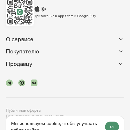
Приложение в App Store и Google Play
О сервисе
Покупателю
Продавцу
Публичная оферта
Политика конфиденциальности
Мы используем cookie, чтобы улучшать
Ок
©
2024-2026
godno.com
Разработка сайта —
dev.family
работу сайта.