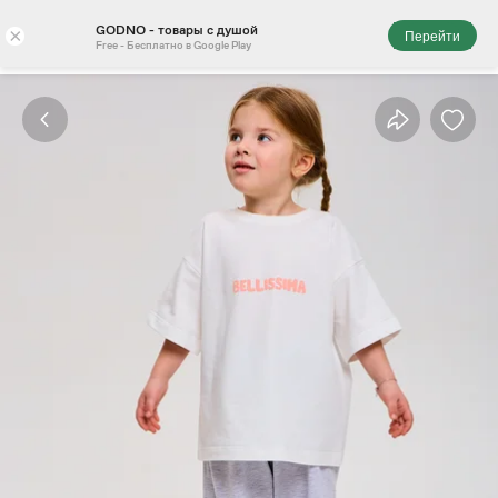
GODNO - товары с душой
×
Перейти
Free - Бесплатно в Google Play