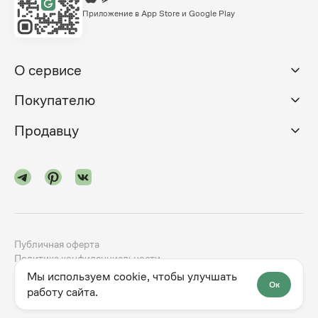
Приложение в App Store и Google Play
О сервисе
Покупателю
Продавцу
Публичная оферта
Политика конфиденциальности
Мы используем cookie, чтобы улучшать
Ок
©
2024-2026
godno.com
Разработка сайта —
dev.family
работу сайта.