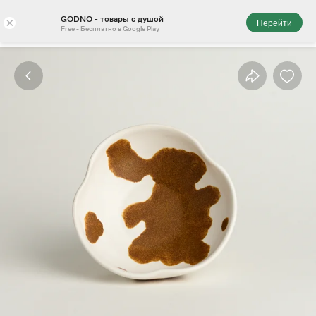
GODNO - товары с душой
×
Перейти
Free - Бесплатно в Google Play