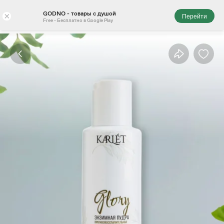
GODNO - товары с душой
×
Перейти
Free - Бесплатно в Google Play