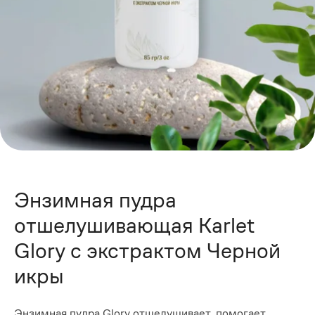
Энзимная пудра
отшелушивающая Karlet
Glory с экстрактом Черной
икры
Энзимная пудра Glory отшелушивает, помогает