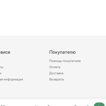
рвисе
Покупателю
Помощь покупателю
ты
Оплата
и
Доставка
ая информация
Возвраты
mily