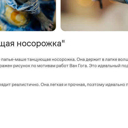
щая носорожка"
е папье-маше танцующая носорожка. Она держит в лапке вол
бражен рисунок по мотивам работ Ван Гога. Это идеальный п
ядит реалистично. Она легкая и прочная, поэтому идеально 