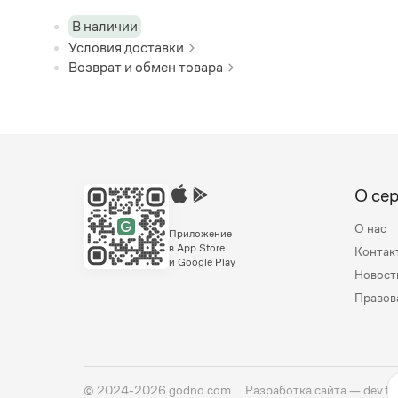
В наличии
Условия доставки
Возврат и обмен товара
О се
О нас
Приложение
в App Store
Контак
и Google Play
Новост
Правов
©
2024-2026
godno.com
Разработка сайта —
dev.fa