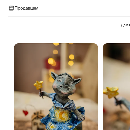
Продавцам
⁠Дом 