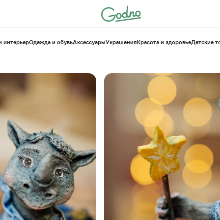
и интерьер
Одежда и обувь
Аксессуары
Украшения
Красота и здоровье
⁠Детские 